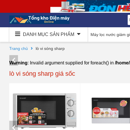
DANH MỤC SẢN PHẨM
Máy lọc nước giảm g
Trang chủ
lò vi sóng sharp
Warning
: Invalid argument supplied for foreach() in
/home/
lò vi sóng sharp giá sốc