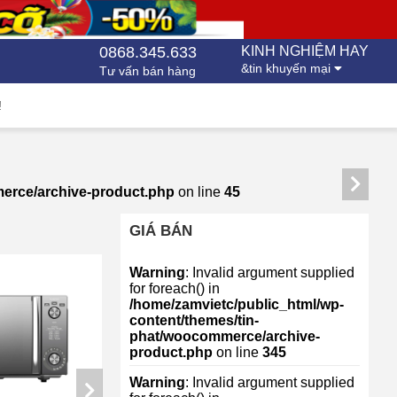
0868.345.633
KINH NGHIỆM HAY
&tin khuyến mại
Tư vấn bán hàng
!
merce/archive-product.php
on line
45
GIÁ BÁN
Warning
: Invalid argument supplied
for foreach() in
/home/zamvietc/public_html/wp-
content/themes/tin-
phat/woocommerce/archive-
product.php
on line
345
Warning
: Invalid argument supplied