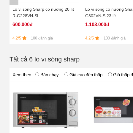
lít
Lò vi sóng Sharp có nướng 20 lít
Lò vi sóng có nướng Sha
R-G228VN-SL
G302VN-S 23 lít
600.000đ
1.103.000đ
4.2/5
100 đánh giá
4.2/5
100 đánh giá
Tất cả 6 lò vi sóng sharp
Xem theo
Bán chạy
Giá cao đến thấp
Giá thấp 