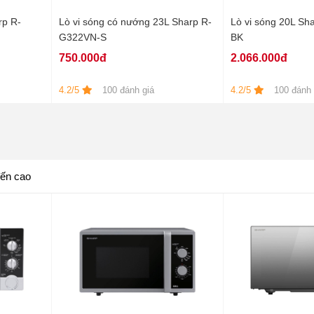
rp R-
Lò vi sóng có nướng 23L Sharp R-
Lò vi sóng 20L Sh
G322VN-S
BK
750.000đ
2.066.000đ
4.2/5
100 đánh giá
4.2/5
100 đánh 
đến cao