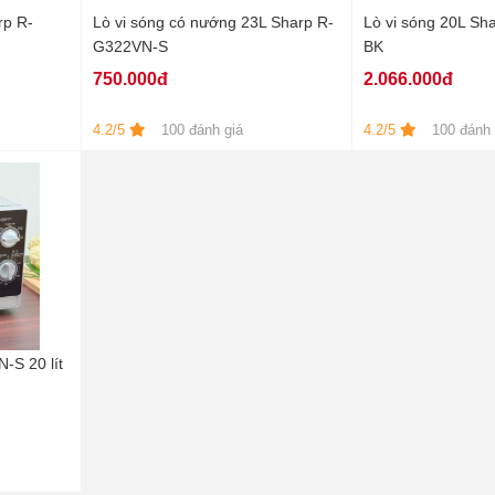
rp R-
Lò vi sóng có nướng 23L Sharp R-
Lò vi sóng 20L Sh
G322VN-S
BK
750.000đ
2.066.000đ
4.2/5
100 đánh giá
4.2/5
100 đánh 
-S 20 lít