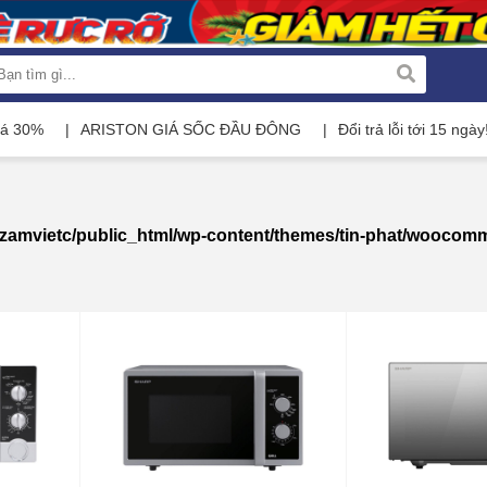
iá 30%
ARISTON GIÁ SỐC ĐẦU ĐÔNG
Đổi trả lỗi tới 15 ngày
zamvietc/public_html/wp-content/themes/tin-phat/woocom