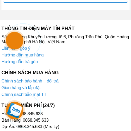
mẽ, tác động ức chế các chất gây mùi, các tác nhân gây ô nhiễm
như vi khuẩn, vi rút, nấm mốc, phấn hoa, mạt bụi và bụi mịn PM2.5
trong các thành phần gây dị ứng, mang lại hiệu quả thanh lọc tối ưu
nguồn không khí mà bạn hít thở.
THÔNG TIN ĐIỆN MÁY TÍN PHÁT
Số 52 đường Khuyến Lương, tổ 6, Phường Trần Phú, Quận Hoàng
Mai, Thành phố Hà Nội, Việt Nam
Liên hệ – góp ý
Hướng dẫn mua hàng
Hướng dẫn trả góp
CHÍNH SÁCH MUA HÀNG
Chính sách bảo hành – đổi trả
Giao hàng và lắp đặt
Chính sách bảo mật TT
TƯ VẤN MIỄN PHÍ (24/7)
Phin lọc Enzyme Blue kết hợp PM2.5
Hotline: 0868.345.633
Phin lọc 2 lớp với sự kết hợp chức năng của 2 loại phin lọc
Bán Hàng: 0868.345.633
Enzyme Blue và phin lọc PM2.5 mang lại hiệu quả kép vừa giúp
Dự Án: 0868.345.633 (Mrs Ly)
loại bỏ các tác nhân gây mùi, chất gây dị ứng, nấm mốc, vi khuẩn,