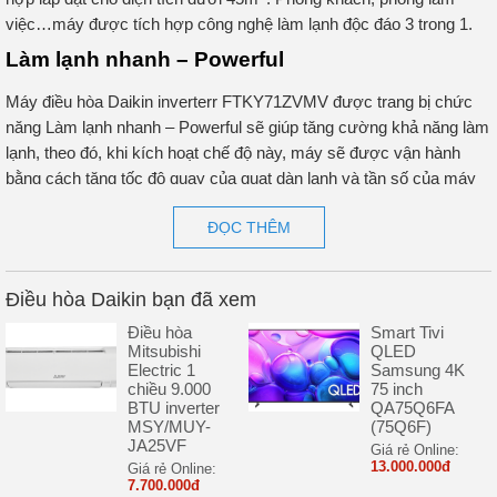
việc…máy được tích hợp công nghệ làm lạnh độc đáo 3 trong 1.
Làm lạnh nhanh – Powerful
Máy điều hòa Daikin inverterr FTKY71ZVMV được trang bị chức
năng Làm lạnh nhanh – Powerful sẽ giúp tăng cường khả năng làm
lạnh, theo đó, khi kích hoạt chế độ này, máy sẽ được vận hành
bằng cách tăng tốc độ quay của quạt dàn lạnh và tần số của máy
nén lên tối đa giúp nhanh chóng đạt nhiệt độ cài đặt, giúp cho người
ĐỌC THÊM
dùng sớm cảm thấy mát mẻ, mang lại cảm giác sảng khoái tức thì.
Luồng gió 3D làm mát khắp căn phòng
Điều hòa Daikin bạn đã xem
Sự phối hợp nhịp nhàng của các luồng gió Lên-Xuống /Trái-Phải
giúp lưu thông không khí đến mọi nơi trong phòng để làm mát đồng
Điều hòa
Smart Tivi
Mitsubishi
QLED
đều cả những không gian rộng lớn tạo cảm giác thoải mái tối đa.
Electric 1
Samsung 4K
chiều 9.000
75 inch
BTU inverter
QA75Q6FA
MSY/MUY-
(75Q6F)
JA25VF
Giá rẻ Online:
13.000.000đ
Giá rẻ Online:
7.700.000đ