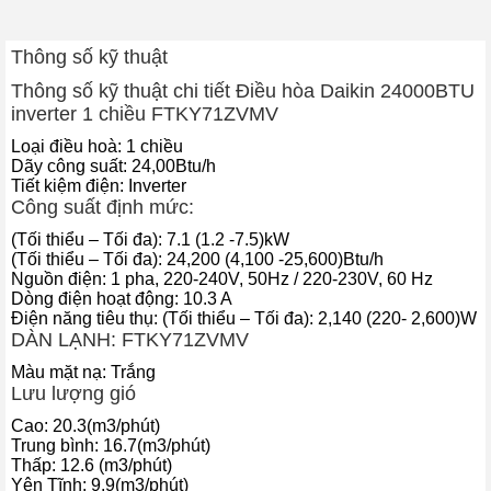
Thông số kỹ thuật
Thông số kỹ thuật chi tiết Điều hòa Daikin 24000BTU
inverter 1 chiều FTKY71ZVMV
Loại điều hoà: 1 chiều
Dãy công suất: 24,00Btu/h
Công nghệ Inverter tiết kiệm điện lên
Tiết kiệm điện: Inverter
đến 50%
Công suất định mức:
Máy điều hòa Daikin FTKY71ZVMV được trang bị công nghệ
(Tối thiểu – Tối đa): 7.1 (1.2 -7.5)kW
(Tối thiểu – Tối đa): 24,200 (4,100 -25,600)Btu/h
inverter tiên tiến nhất đem lại 3 lợi ích thiết thực nhất tới người tiêu
Nguồn điện: 1 pha, 220-240V, 50Hz / 220-230V, 60 Hz
dùng:
Dòng điện hoạt động: 10.3 A
Điện năng tiêu thụ: (Tối thiểu – Tối đa): 2,140 (220- 2,600)W
Máy sẽ duy trì ở nhiệt độ ổn định với mức dung sai rất thấp
DÀN LẠNH: FTKY71ZVMV
0
chỉ 0.5
C bạn sẽ thấy được sự thoải mái vô cùng dễ chịu.
Tiết kiệm hóa đơn tiền điện lên đến 50% so với máy điều
Màu mặt nạ: Trắng
hòa thông thường.
Lưu lượng gió
Máy hoạt động êm ái.
Cao: 20.3(m3/phút)
Trung bình: 16.7(m3/phút)
Thấp: 12.6 (m3/phút)
Yên Tĩnh: 9.9(m3/phút)