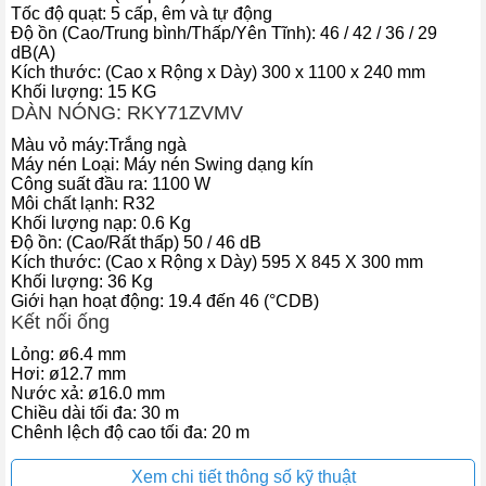
Tốc độ quạt: 5 cấp, êm và tự động
Độ ồn (Cao/Trung bình/Thấp/Yên Tĩnh): 46 / 42 / 36 / 29
dB(A)
Kích thước: (Cao x Rộng x Dày) 300 x 1100 x 240 mm
Khối lượng: 15 KG
DÀN NÓNG: RKY71ZVMV
Màu vỏ máy:Trắng ngà
Máy nén Loại: Máy nén Swing dạng kín
Công suất đầu ra: 1100 W
Môi chất lạnh: R32
Chế độ Econo được tích hợp trên máy sẽ hoạt động ở công suất
Khối lượng nạp: 0.6 Kg
Độ ồn: (Cao/Rất thấp) 50 / 46 dB
thấp, thích hợp sử dụng vào buổi tối, hoặc những ngày thời tiết
Kích thước: (Cao x Rộng x Dày) 595 X 845 X 300 mm
không quá nóng, đem đến hiệu quả tiết kiệm điện.
Khối lượng: 36 Kg
Giới hạn hoạt động: 19.4 đến 46 (°CDB)
Công nghệ lọc khí Streamer ức chế
Kết nối ống
Virut COVID-19 hiệu quả tới 99,9%
Lỏng: ø6.4 mm
Điển nhấn công nghệ nổi bật của điều hòa Daikin inverter 24000
Hơi: ø12.7 mm
BTU 1 chiều FTKY71ZVMV chính là máy được trang bị công nghệ
Nước xả: ø16.0 mm
Chiều dài tối đa: 30 m
Streamer – Công nghệ lọc khí độc quyền DAIKIN – với cơ chế giải
Chênh lệch độ cao tối đa: 20 m
phóng các electron tốc độ cao va chạm với oxy, nitơ, hơi nước
trong không khí giúp tạo ra các phần tử có đặc tính phân hủy mạnh
Xem chi tiết thông số kỹ thuật