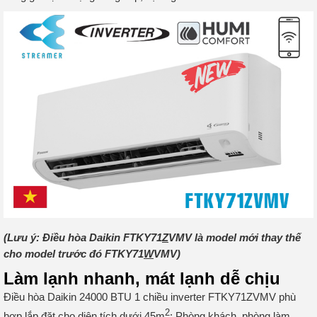
(Lưu ý: Điều hòa Daikin FTKY71
Z
VMV là model mới thay thế
cho model trước đó FTKY71
W
VMV)
Làm lạnh nhanh, mát lạnh dễ chịu
Điều hòa Daikin 24000 BTU 1 chiều inverter FTKY71ZVMV phù
2
hợp lắp đặt cho diện tích dưới 45m
: Phòng khách, phòng làm