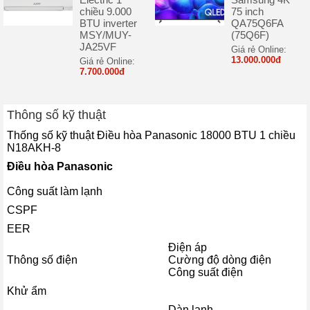
quạt dàn lạnh ở tốc độ siêu cao để bạn tận hưởng khả năng làm
chiều 9.000
75 inch
BTU inverter
QA75Q6FA
mát mạnh mẽ tức thì trong khi khởi động.
MSY/MUY-
(75Q6F)
JA25VF
Giá rẻ Online:
13.000.000đ
Giá rẻ Online:
7.700.000đ
Thông số kỹ thuật
Thống số kỹ thuật Điều hòa Panasonic 18000 BTU 1 chiều
N18AKH-8
Điều hòa Panasonic
Công suất làm lạnh
CSPF
Hơn nữa, máy còn được trang bị
công nghệ đảo
EER
gió AEROWINGS
tập trung không khí mát để lưu thông khí nhanh
Điện áp
hơn và xa hơn (lên đến 15m) khắp căn phòng bằng cách sử dụng
Thông số điện
Cường độ dòng điện
2 cánh đảo gió và động cơ độc lập. Cánh đảo gió phụ nén và tập
Công suất điện
trung không khí mát, trong khi cánh đảo gió bên ngoài giúp phân
Khử ẩm
phối lưu lượng gió xa hơn.
Dàn lạnh