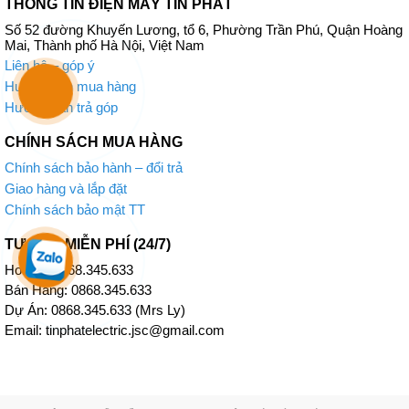
THÔNG TIN ĐIỆN MÁY TÍN PHÁT
Gas R32 thân thiện với môi trường
Số 52 đường Khuyến Lương, tổ 6, Phường Trần Phú, Quận Hoàng
Môi chất lạnh R32 là phương tiện truyền nhiệt tuyệt vời giúp đạt
Mai, Thành phố Hà Nội, Việt Nam
hiệu quả về chi phí và năng lượng cao hơn. Hiệu suất làm lạnh lớn
Liên hệ – góp ý
hơn so với các dòng gas đời trước đồng thời có rủi ro gây nóng lên
Hướng dẫn mua hàng
toàn cầu thấp, do đó thân thiện hơn với môi trường.
Hướng dẫn trả góp
CHÍNH SÁCH MUA HÀNG
Chính sách bảo hành – đổi trả
Giao hàng và lắp đặt
Chính sách bảo mật TT
TƯ VẤN MIỄN PHÍ (24/7)
Hotline: 0868.345.633
Bán Hàng: 0868.345.633
Dự Án: 0868.345.633 (Mrs Ly)
Email: tinphatelectric.jsc@gmail.com
Bền bỉ với dàn tản nhiệt màu xanh