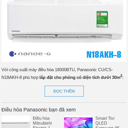
Với công suất máy điều hòa 18000BTU, Panasonic CU/CS-
2
N18AKH-8 phù hợp
lắp đặt cho phòng có diện tích dưới 30m
:
Phòng họp, phòng khách, văn phòng…
ĐỌC THÊM
=>>> Xem thêm: Cách tính công suất điều hòa theo m2, m3
Làm lạnh nhanh tức thì, luồng gió
Điều hòa Panasonic bạn đã xem
thổi xa tới 15m
Điều hòa
Smart Tivi
Với máy điều hòa Panasonic 1 chiều N18AKH-8 căn phòng của
Mitsubishi
QLED
bạn sẽ được làm mát nhanh hơn bằng cách chạy cả máy nén và
Electric 1
Samsung 4K