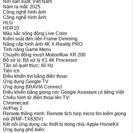
Nơi sản xuất: Việt Nam
tương phản và chiều sâu hình ảnh, mang đến khung hình rõ nét,
Năm ra mắt: 2025
nổi bật và giàu sắc thái hơn.
Công nghệ hình ảnh
Công nghệ hình ảnh:
–
4K X-Reality PRO nâng cao chất lượng hình ảnh từ các nguồn
HLG
phát có độ phân giải thấp, tái tạo lại chi tiết và giảm nhiễu để hình
HDR10
ảnh hiển thị đồng đều, sắc nét hơn.
Màu sắc sống động Live Color
Kiểm soát đèn nền Frame Dimming
Xem thêm: Các công nghệ hình ảnh trên tivi Sony
Nâng cấp hình ảnh 4K X-Reality PRO
Tinh năng Game Menu
Chuyển động mượt Motionflow XR 200
Bộ xử lý: Bộ xử lý X1 4K Processor
Tần số quét thực: 60 Hz
Tiện ích
Điều khiển tivi bằng điện thoại:
Ứng dụng Google TV
Ứng dụng BRAVIA Connect
Điều khiển bằng giọng nói: Google Assistant có tiếng Việt
Chiếu hình từ điện thoại lên TV:
Chromecast
AirPlay 2
Remote thông minh: Remote tích hợp micro tìm kiếm giọng
nói (RMF-TX830V)
Kết nối ứng dụng các thiết bị trong nhà: Apple HomeKit
*Hình ảnh chỉ mang tính chất minh họa
Ứng dụng phổ biến: