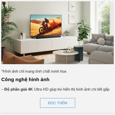
*Hình ảnh chỉ mang tính chất minh họa
Công nghệ hình ảnh
–
Độ phân giải 4K
Ultra HD giúp tivi hiển thị hình ảnh chi tiết gấp
bốn lần Full HD, mang đến trải nghiệm thị giác sắc nét và chân
thực hơn cho các nội dung phim, game hoặc thể thao.
ĐỌC THÊM
– Live Color cải thiện khả năng tái tạo màu sắc, mở rộng dải màu