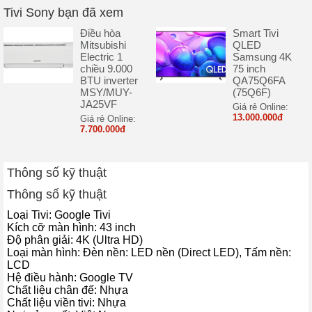
hiển thị để hình ảnh trông rực rỡ, sống động và gần với thực tế hơn
Tivi Sony bạn đã xem
trong các điều kiện ánh sáng khác nhau.
Điều hòa
Smart Tivi
Mitsubishi
QLED
Electric 1
Samsung 4K
chiều 9.000
75 inch
BTU inverter
QA75Q6FA
MSY/MUY-
(75Q6F)
JA25VF
Giá rẻ Online:
13.000.000đ
Giá rẻ Online:
7.700.000đ
Thông số kỹ thuật
Thông số kỹ thuật
Loại Tivi: Google Tivi
*Hình ảnh chỉ mang tính chất minh họa
Kích cỡ màn hình: 43 inch
Độ phân giải: 4K (Ultra HD)
–
Motionflow XR 200
giảm thiểu hiện tượng giật, nhòe khi xem
Loại màn hình: Đèn nền: LED nền (Direct LED), Tấm nền:
các cảnh chuyển động nhanh, đặc biệt hiệu quả với thể thao và
LCD
phim hành động, mang lại cảm giác liền mạch hơn cho người xem.
Hệ điều hành: Google TV
Chất liệu chân đế: Nhựa
–
HDR10
và
HLG
hỗ trợ tối ưu hiển thị vùng sáng – tối, cải thiện độ
Chất liệu viền tivi: Nhựa