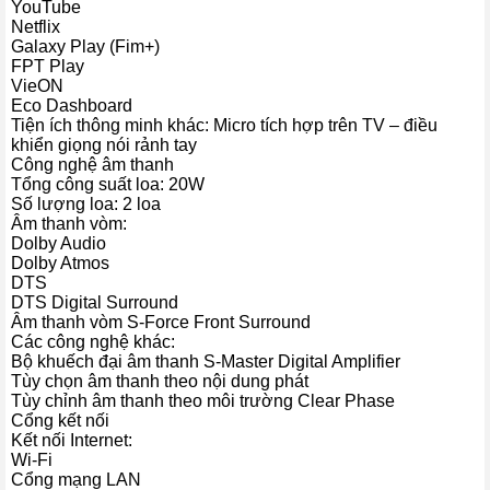
YouTube
Công nghệ âm thanh
Netflix
Galaxy Play (Fim+)
– Tivi trang bị hệ thống loa
công suất 20W
phù hợp với không gian
FPT Play
VieON
nhỏ, phát ra âm thanh rõ ràng, hỗ trợ tốt cho các nhu cầu giải trí
Eco Dashboard
thường nhật như xem phim, nghe nhạc, tin tức.
Tiện ích thông minh khác: Micro tích hợp trên TV – điều
khiển giọng nói rảnh tay
– Dolby Atmos &
DTS
mang đến hiệu ứng âm thanh vòm lan tỏa
Công nghệ âm thanh
đa chiều, tạo không gian nghe sống động như tại rạp, tăng cảm
Tổng công suất loa: 20W
giác đắm chìm khi thưởng thức nội dung.
Số lượng loa: 2 loa
Âm thanh vòm:
–
Công nghệ Clear Phase
tinh chỉnh dải tần số giúp âm thanh phát
Dolby Audio
ra được cân bằng, tái tạo giọng thoại và âm nhạc chi tiết, trong trẻo
Dolby Atmos
DTS
và tự nhiên hơn.
DTS Digital Surround
Âm thanh vòm S-Force Front Surround
Các công nghệ khác:
Bộ khuếch đại âm thanh S-Master Digital Amplifier
Tùy chọn âm thanh theo nội dung phát
Tùy chỉnh âm thanh theo môi trường Clear Phase
Cổng kết nối
Kết nối Internet:
Wi-Fi
Cổng mạng LAN