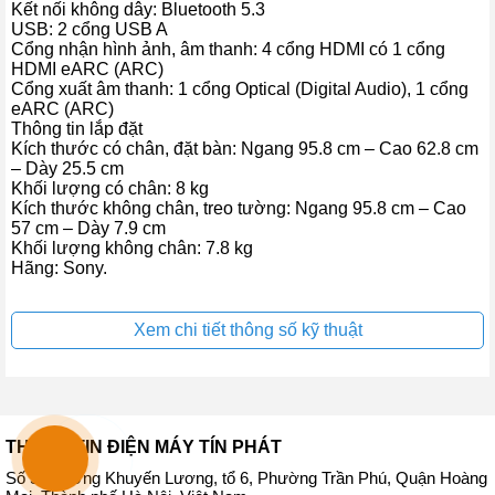
Kết nối không dây: Bluetooth 5.3
USB: 2 cổng USB A
Cổng nhận hình ảnh, âm thanh: 4 cổng HDMI có 1 cổng
HDMI eARC (ARC)
Cổng xuất âm thanh: 1 cổng Optical (Digital Audio), 1 cổng
eARC (ARC)
*Hình ảnh chỉ mang tính chất minh họa
Thông tin lắp đặt
Kích thước có chân, đặt bàn: Ngang 95.8 cm – Cao 62.8 cm
Hệ điều hành
– Dày 25.5 cm
Khối lượng có chân: 8 kg
– Hệ điều hành Google TV giao diện thân thiện, hỗ trợ cá nhân hóa
Kích thước không chân, treo tường: Ngang 95.8 cm – Cao
nội dung theo thói quen, cho phép người dùng khám phá nhanh các
57 cm – Dày 7.9 cm
chương trình yêu thích phù hợp sở thích cá nhân.
Khối lượng không chân: 7.8 kg
Hãng: Sony.
– Kho ứng dụng cài sẵn đa dạng như:
YouTube, Netflix, FPT Play,
VieON,
… đáp ứng tốt nhu cầu giải trí, học tập và theo dõi tin tức
Xem chi tiết thông số kỹ thuật
mỗi ngày.
THÔNG TIN ĐIỆN MÁY TÍN PHÁT
Số 52 đường Khuyến Lương, tổ 6, Phường Trần Phú, Quận Hoàng