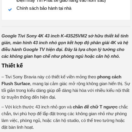
Điện máy Tín Phát sẽ giao hàng vào hôm sau)
Chính sách bảo hành tại nhà
Google Tivi Sony 4K 43 inch K-43S25VM2 sở hữu thiết kế tinh
giản, màn hình 43 inch nhỏ gọn kết hợp độ phân giải 4K và hệ
điều hành Google TV hiện đại. Đây là lựa chọn lý tưởng cho
các không gian hạn chế như phòng ngủ hoặc căn hộ nhỏ.
Thiết kế
– Tivi Sony Bravia này có thiết kế viền mỏng theo
phong cách
Flush Surface
, mang lại cảm giác mở rộng không gian hiển thị. Sự
tối giản trong kiểu dáng giúp dễ dàng hài hòa với nhiều kiểu nội thất
từ truyền thống đến hiện đại.
– Với kích thước 43 inch nhỏ gọn và
chân đế chữ T ngược
chắc
chắn, tivi phù hợp để lắp đặt trong các không gian nhỏ như phòng
làm việc, phòng ngủ, hoặc căn hộ studio, có thể treo tường hoặc
đặt bàn linh hoạt.