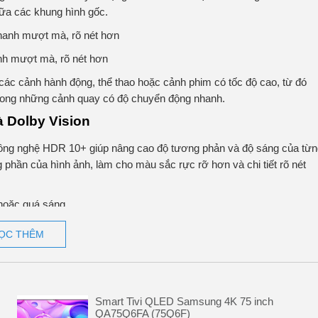
ữa các khung hình gốc.
nh mượt mà, rõ nét hơn
 các cảnh hành động, thể thao hoặc cảnh phim có tốc độ cao, từ đó
trong những cảnh quay có độ chuyển động nhanh.
à Dolby Vision
ng nghệ HDR 10+ giúp nâng cao độ tương phản và độ sáng của từn
 phần của hình ảnh, làm cho màu sắc rực rỡ hơn và chi tiết rõ nét
oặc quá sáng
ỌC THÊM
hệ Dolby Vision – một trong những tiêu chuẩn cao cấp về hình ảnh
ống tối ưu hóa hình ảnh bằng cách cung cấp dải màu rộng hơn, tăng
sống động và chân thực.
Smart Tivi QLED Samsung 4K 75 inch
e nội dung sống động hơn
QA75Q6FA (75Q6F)