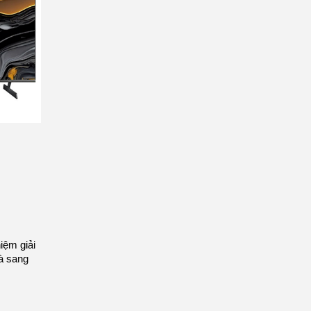
iệm giải
và sang