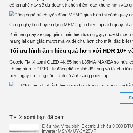
công nghệ này sẽ dự đoán và chèn thêm các khung hình vào gi
Công nghệ bù chuyển động MEMC giúp hiển thị cảnh quay nha
Khả năng này sẽ giúp giảm thiểu hiện tượng giật, nhòe khi xem
mang lại cảm giác mượt mà và dễ chịu hơn cho mắt, đặc biệt 
Tối ưu hình ảnh hiệu quả hơn với HDR 10+ v
Google Tivi Xiaomi QLED 4K 85 inch L85MA-MAXEA sở hữu cô
khung hình. HDR10+ tự động điều chỉnh độ sáng và tối cho từng
hơn, ngay cả trong các cảnh có ánh sáng phức tạp.
HDR10+ giúp hình ảnh hiện ra rõ hơn trong các vùng quá tối h
Đ
Không dừng lại ở đó, Xiaomi còn trang bị cho sản phẩm công ng
hiện nay đối với các thiết bị điện tử. Công nghệ này giúp hệ th
Tivi Xiaomi bạn đã xem
cường độ sáng và độ tương phản, giúp các cảnh quay trở nên 
Điều hòa Mitsubishi Electric 1 chiều 9.000 BTU
Công nghệ âm thanh đỉnh cao giúp bạn ngh
inverter MSY/MUY-JA25VF