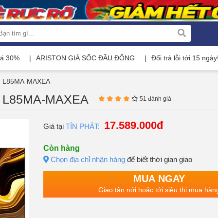
iá 30%
ARISTON GIÁ SỐC ĐẦU ĐÔNG
Đổi trả lỗi tới 15 ngày
nch L85MA-MAXEA
ch L85MA-MAXEA
51 đánh giá
17.589.000đ
Giá tại
TÍN PHÁT:
Còn hàng
Chọn địa chỉ nhận hàng
để biết thời gian giao
MUA NGAY
Giao tận nới hoặc tới siêu thị mua hàn