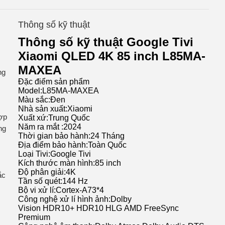
Thông số kỹ thuật
Thông số kỹ thuật Google Tivi
Xiaomi QLED 4K 85 inch L85MA-
MAXEA
ng
Đặc điểm sản phẩm
Model:
L85MA-MAXEA
Màu sắc:
Đen
Nhà sản xuất:
Xiaomi
ợp
Xuất xứ:
Trung Quốc
Năm ra mắt :
2024
ng
Thời gian bảo hành:
24 Tháng
Địa điểm bảo hành:
Toàn Quốc
Loại Tivi:
Google Tivi
Kích thước màn hình:
85 inch
Độ phân giải:
4K
ắc
Tần số quét:
144 Hz
Bộ vi xử lí:
Cortex-A73*4
Công nghệ xử lí hình ảnh:
Dolby
Vision HDR10+ HDR10 HLG AMD FreeSync
Premium