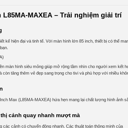
 L85MA-MAXEA – Trải nghiệm giải trí
g
ế hiện đại và tinh tế. Với màn hình lớn 85 inch, thiết bị có thể ma
 bạn.
iền màn hình siêu mỏng giúp mở rộng tầm nhìn cho người xem kết h
còn tăng thêm vẻ đẹp sang trọng cho tivi và phù hợp với nhiều khô
ơn
5 Inch Max (L85MA-MAXEA) hứa hẹn mang lại chất lượng hình ảnh s
thị cảnh quay nhanh mượt mà
ong các cảnh có chuyển động nhanh. Các thuật toán thông minh của