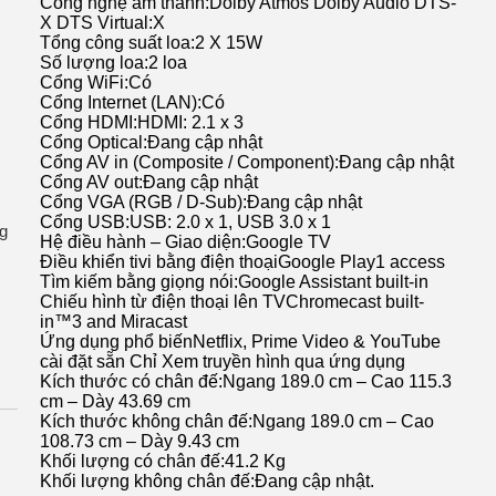
Công nghệ âm thanh:
Dolby Atmos Dolby Audio DTS-
X DTS Virtual:X
Tổng công suất loa:
2 X 15W
Số lượng loa:
2 loa
Cổng WiFi:
Có
Cổng Internet (LAN):
Có
Cổng HDMI:
HDMI: 2.1 x 3
Cổng Optical:
Đang cập nhật
Cổng AV in (Composite / Component):
Đang cập nhật
Cổng AV out:
Đang cập nhật
Cổng VGA (RGB / D-Sub):
Đang cập nhật
Cổng USB:
USB: 2.0 x 1, USB 3.0 x 1
g
Hệ điều hành – Giao diện:
Google TV
Điều khiển tivi bằng điện thoại
Google Play1 access
Tìm kiếm bằng giọng nói:
Google Assistant built-in
Chiếu hình từ điện thoại lên TV
Chromecast built-
in™3 and Miracast
Ứng dụng phổ biến
Netflix, Prime Video & YouTube
cài đặt sẵn Chỉ Xem truyền hình qua ứng dụng
Kích thước có chân đế:
Ngang 189.0 cm – Cao 115.3
cm – Dày 43.69 cm
Kích thước không chân đế:
Ngang 189.0 cm – Cao
108.73 cm – Dày 9.43 cm
Khối lượng có chân đế:
41.2 Kg
Khối lượng không chân đế:
Đang cập nhật.