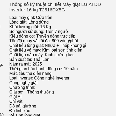
Thông số kỹ thuật chi tiết Máy giặt LG AI DD
Inverter 16 kg T2516DX5G
Loại máy giặt: Cửa trên
Lồng giặt: Lồng đứng
i
Khối lượng giặt: 16 Kg
Số người sử dụng: Trên 7 người
Kiểu động cơ: Truyền động trực tiếp
Tốc độ quay vắt tối đa: 800 vòng/phút
Chất liệu lồng giặt: Nhựa + Thép không gỉ
Chất liệu vỏ máy: Kim loại sơn tĩnh điện
Chất liệu nắp máy: Kính cường lực
Sản xuất tại: Thái Lan
Năm ra mắt: 2025
g.
Thời gian bảo hành động cơ: 10 năm
Mức tiêu thụ điện năng
Loại Inverter: Công nghệ Inverter
Công nghệ giặt
Chương trình:
Giặt sơ + Thông thường
Giặt AI
Chỉ vắt
Đồ trải giường
Đồ tinh xảo
uần
Vệ sinh lồng giặt