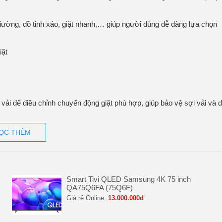
 giường, đồ tinh xảo, giặt nhanh,… giúp người dùng dễ dàng lựa chọn
vải để điều chỉnh chuyển động giặt phù hợp, giúp bảo vệ sợi vải và 
bằng cách tối ưu chu trình giặt mà vẫn đảm bảo hiệu quả làm sạch
ỌC THÊM
Smart Tivi QLED Samsung 4K 75 inch
QA75Q6FA (75Q6F)
Giá rẻ Online:
13.000.000đ
h, êm ái và giảm rung lắc trong suốt quá trình hoạt động.