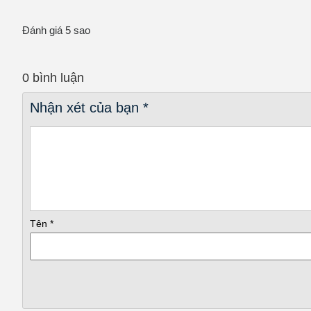
Công nghệ Inverter điều chỉnh vòng quay linh hoạt, giúp tiết ki
Đánh giá 5 sao
0 bình luận
Nhận xét của bạn
*
Tên
*