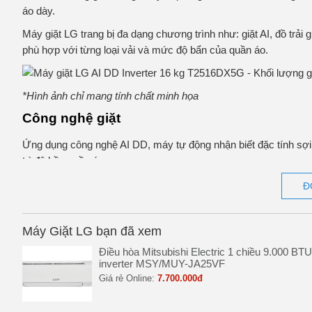
áo dày.
Máy giặt LG trang bị đa dạng chương trình như: giặt AI, đồ trải
phù hợp với từng loại vải và mức độ bẩn của quần áo.
*Hình ảnh chỉ mang tính chất minh họa
Công nghệ giặt
Ứng dụng công nghệ AI DD, máy tự động nhận biết đặc tính sợi 
trì độ bền quần áo.
Công nghệ TurboWash hỗ trợ tiết kiệm thời gian và năng lượng 
Đ
vượt trội.
Máy Giặt LG bạn đã xem
*Hình ảnh chỉ mang tính chất minh họa
Điều hòa Mitsubishi Electric 1 chiều 9.000 BTU
inverter MSY/MUY-JA25VF
Động cơ – Công nghệ tiết kiệm điện
Giá rẻ Online:
7.700.000đ
Trang bị động cơ truyền động trực tiếp giúp máy vận hành ổn địn