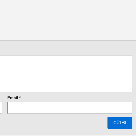
ệm điện năng đáng kể và nâng cao tuổi thọ động cơ.
Email
*