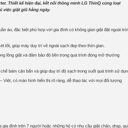
ter. Thiết kế hiện đại, kết nối thông minh LG ThinQ cùng loạt
 việc giặt giũ hằng ngày.
uần áo, đặc biệt phù hợp với gia đình có không gian giặt đặt ngoài trờ
t tốt, giúp máy duy trì vẻ ngoài sạch đẹp theo thời gian.
ong lồng giặt và đảm bảo độ bền trong quá trình đóng mở thường
chế bám cặn bẩn và giúp duy trì độ sạch trong suốt quá trình sử dụn
Việt, có màn hình hiển thị rõ ràng, dễ thao tác với mọi đối tượng
 gia đình trên 7 người hoặc những hộ có nhu cầu giặt chăn, drap, q