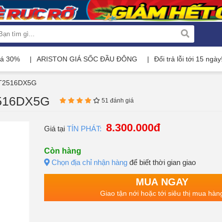
iá 30%
ARISTON GIÁ SỐC ĐẦU ĐÔNG
Đổi trả lỗi tới 15 ngày
g T2516DX5G
T2516DX5G
51 đánh giá
8.300.000đ
Giá tại
TÍN PHÁT:
Còn hàng
Chọn địa chỉ nhận hàng
để biết thời gian giao
MUA NGAY
Giao tận nới hoặc tới siêu thị mua hàn