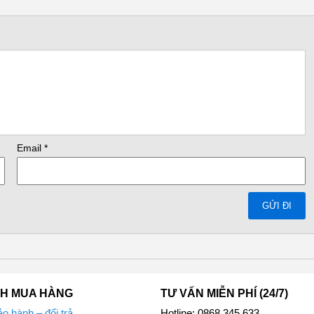
i, với độ ồn chỉ 44 dB
Email
*
 hơn
ay bên trong máy giúp hạn chế tình trạng đọng nước, cho người nội t
CH MUA HÀNG
TƯ VẤN MIỄN PHÍ (24/7)
o hành – đổi trả
Hotline: 0868.345.633