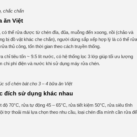
, chắc chắn
 ăn Việt
ó thể rửa được từ chén đĩa, đũa, muỗng đến xoong, nồi (chảo và
g bị đồ vật khác che chắn), người dùng sắp xếp hợp lý là có thể rử
ửa thủ công, tốn thời gian theo cách truyền thống.
ỉ tiêu tốn ~ 9.5 lít nước, có hệ thống lọc 3 lớp giúp tối ưu lượng
ảm chi phí điện và nước khi sử dụng máy rửa chén.
số chén bát cho 3 – 4 bữa ăn Việt
ục đích sử dụng khác nhau
ộ 70°C, rửa tự động 45 – 65°C, rửa tiết kiệm 50°C, rửa siêu tĩnh
 trợ thoải mái lựa chọn theo nhu cầu, loại chén đĩa mình cần rửa để