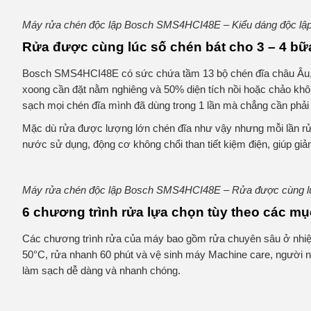
Máy rửa chén độc lập Bosch SMS4HCI48E – Kiểu dáng độc lập
Rửa được cùng lúc số chén bát cho 3 – 4 bữa
Bosch SMS4HCI48E có sức chứa tầm 13 bộ chén đĩa châu Âu, c
xoong cần đặt nằm nghiêng và 50% diện tích nồi hoặc chảo khôn
sạch mọi chén đĩa mình đã dùng trong 1 lần mà chẳng cần phải r
Mặc dù rửa được lượng lớn chén đĩa như vậy nhưng mỗi lần rửa ch
nước sử dụng, động cơ không chổi than tiết kiệm điện, giúp gi
Máy rửa chén độc lập Bosch SMS4HCI48E – Rửa được cùng lúc 
6 chương trình rửa lựa chọn tùy theo các m
Các chương trình rửa của máy bao gồm rửa chuyên sâu ở nhiệt đ
50°C, rửa nhanh 60 phút và vệ sinh máy Machine care, người nội
làm sạch dễ dàng và nhanh chóng.