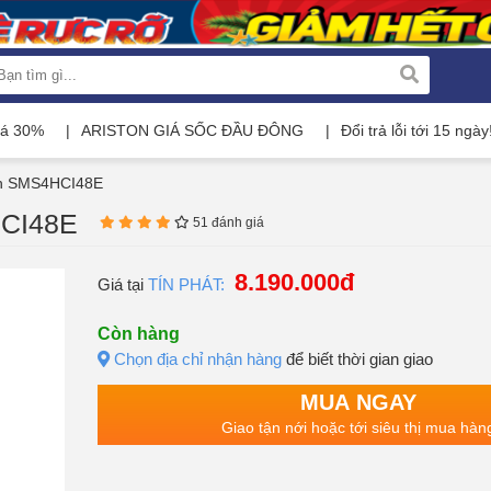
iá 30%
ARISTON GIÁ SỐC ĐẦU ĐÔNG
Đổi trả lỗi tới 15 ngày
ch SMS4HCI48E
HCI48E
51 đánh giá
8.190.000đ
Giá tại
TÍN PHÁT:
Còn hàng
Chọn địa chỉ nhận hàng
để biết thời gian giao
MUA NGAY
Giao tận nới hoặc tới siêu thị mua hàn