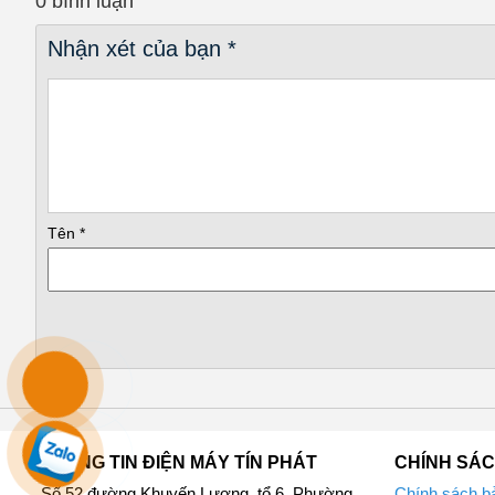
0 bình luận
Nhận xét của bạn
*
Máy rửa chén độc lập Bosch SMS4HCI48E – Máy vận hành êm á
Tên
*
Chức năng sấy khô làm khô chén bát nhanh
Các chén bát sau khi rửa sạch và trải qua quá trình sấy khô ng
tiết kiệm thời gian lau khô, rảnh tay để làm nhiều việc khác.
THÔNG TIN ĐIỆN MÁY TÍN PHÁT
CHÍNH SÁ
Số 52 đường Khuyến Lương, tổ 6, Phường
Chính sách bả