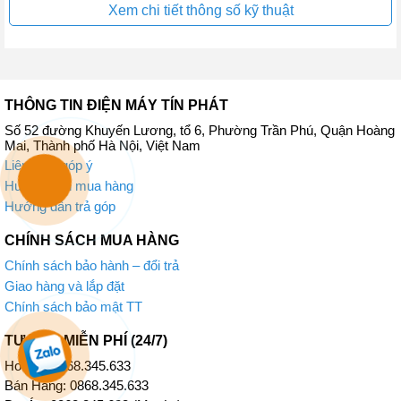
Xem chi tiết thông số kỹ thuật
THÔNG TIN ĐIỆN MÁY TÍN PHÁT
Số 52 đường Khuyến Lương, tổ 6, Phường Trần Phú, Quận Hoàng
Mai, Thành phố Hà Nội, Việt Nam
Nồi có đến 22 chương trình cài đặt sẵn
Liên hệ – góp ý
Hướng dẫn mua hàng
Với 22 chức năng dưới đây sẽ hỗ trợ người dùng nấu ăn thuận tiện
Hướng dẫn trả góp
chỉ với vài thao tác đơn giản, giúp làm ra vô vàn món ăn ngon, hấp
dẫn cho cả nhà thưởng thức.
CHÍNH SÁCH MUA HÀNG
Cụ thể 22 chức năng của nồi chiên gồm:
Chính sách bảo hành – đổi trả
Giao hàng và lắp đặt
Chiên/Rán
Chính sách bảo mật TT
Nướng nhiệt độ cao
Nướng trực tiếp/Nướng vỉ
Nướng nhiệt độ thấp
TƯ VẤN MIỄN PHÍ (24/7)
Nấu trong một nồi
Hotline: 0868.345.633
Xào nhanh với lửa lớn
Bán Hàng: 0868.345.633
Xào chậm