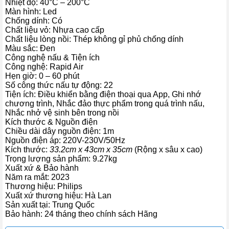
Nhiệt độ:
40°C – 200°C
Màn hình:
Led
Chống dính:
Có
Chất liệu vỏ:
Nhựa cao cấp
Chất liệu lòng nồi:
Thép không gỉ phủ chống dính
Màu sắc:
Đen
Công nghệ nấu & Tiện ích
Công nghệ:
Rapid Air
Hẹn giờ:
0 – 60 phút
Số công thức nấu tự động:
22
Tiện ích:
Điều khiển bằng điện thoại qua App, Ghi nhớ
Dễ sử dụng
chương trình, Nhắc đảo thực phẩm trong quá trình nấu,
Nhắc nhở vệ sinh bên trong nồi
Kích thước & Nguồn điện
Nồi chiên không dầu Philips HD9880/90 thiết kế bảng điều khiển
Chiều dài dây nguồn điện:
1m
cảm ứng kết hợp nút xoay sử dụng đơn giản, được trang bị thêm
Nguồn điện áp:
220V-230V/50Hz
màn hình hiển thị to rõ, dễ dàng tùy chỉnh các chế độ nấu.
Kích thước:
33.2cm x 43cm x 35cm
(Rộng x sâu x cao)
Trọng lượng sản phẩm:
9.27kg
Xuất xứ & Bảo hành
Năm ra mắt:
2023
Thương hiệu:
Philips
Xuất xứ thương hiệu:
Hà Lan
Sản xuất tại:
Trung Quốc
Bảo hành:
24 tháng theo chính sách Hãng