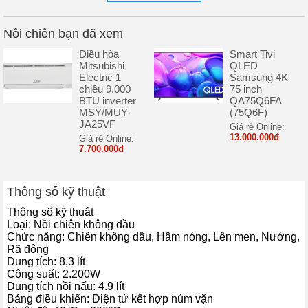
Chỉnh được hẹn giờ và cài đặt hẹn giờ tắt
Nồi chiên bạn đã xem
Nồi chiên có thể điều chỉnh nhiệt độ từ 40 – 200°C, thời gian hẹn
Điều hòa
Smart Tivi
giờ tắt từ 0 – 60 phút sẽ phù hợp với từng loại thực phẩm khác
Mitsubishi
QLED
nhau.
Electric 1
Samsung 4K
chiều 9.000
75 inch
Chất liệu an toàn, cao cấp
BTU inverter
QA75Q6FA
MSY/MUY-
(75Q6F)
Vỏ nồi chiên được làm bằng chất liệu nhựa cách nhiệt, bền đẹp, lau
JA25VF
Giá rẻ Online:
chùi vệ sinh dễ dàng, cách điện an toàn.
13.000.000đ
Giá rẻ Online:
7.700.000đ
Lòng nồi bên trong được làm bằng thép không gỉ và phủ lớp chống
Thông số kỹ thuật
dính bền tốt, an toàn khi tiếp xúc với thực phẩm, chịu nhiệt cao và
Thông số kỹ thuật
không sinh ra chất độc hại, dễ chùi rửa sau khi chiên nướng.
Loại:
Nồi chiên không dầu
Chức năng:
Chiên không dầu, Hâm nóng, Lên men, Nướng,
Rã đông
Dung tích:
8,3 lít
Công suất:
2.200W
Dung tích nồi nấu:
4.9 lít
Bảng điều khiển:
Điện tử kết hợp núm vặn