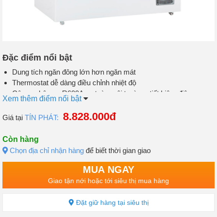
Đặc điểm nổi bật
Dung tích ngăn đông lớn hơn ngăn mát
Thermostat dễ dàng điều chỉnh nhiệt độ
Công nghệ gas R600A an toàn môi trường, tiết kiệm điện
Xem thêm điểm nổi bật
Lòng tủ nhôm không sơn, có khóa
Làm lạnh bằng compressor tiết kiệm điện năng
8.828.000đ
Giá tại
TÍN PHÁT:
Bánh xe chịu lực giúp sản phẩm di chuyển dễ dàng
Form dày giúp giữ lạnh rất tốt
Còn hàng
Chọn địa chỉ nhận hàng
để biết thời gian giao
MUA NGAY
Giao tận nới hoặc tới siêu thị mua hàng
Đặt giữ hàng tại siêu thị