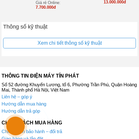
13.000.000đ
Giá rẻ Online:
7.700.000đ
Thông số kỹ thuật
Tiết kiệm điện năng, thân thiện với môi trường
Công nghệ gas R600A giúp làm lạnh nhanh và có khả năng tiết
Xem chi tiết thông số kỹ thuật
kiệm đến 40% năng lượng. Ngoài ra còn giúp đảm bảo an toàn cho
môi trường xung quanh và sức khỏe của người dùng.
THÔNG TIN ĐIỆN MÁY TÍN PHÁT
Số 52 đường Khuyến Lương, tổ 6, Phường Trần Phú, Quận Hoàng
Mai, Thành phố Hà Nội, Việt Nam
Liên hệ – góp ý
Hướng dẫn mua hàng
Hướng dẫn trả góp
CHÍNH SÁCH MUA HÀNG
Chính sách bảo hành – đổi trả
Giao hàng và lắp đặt