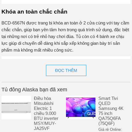
Khóa an toàn chắc chắn
BCD-6567N được trang bị khóa an toàn ở 2 cửa cùng với tay cầm
chắc chắn, giúp bạn yên tâm hơn trong quá trình sử dụng, đặc biệt
tại những nơi có trẻ nhỏ hay chơi đùa. Tủ còn có 4 bánh xe chịu
lực giúp di chuyển dễ dàng khi sắp xếp không gian bày trí sản
phẩm mà không mất nhiều công sức.
ĐỌC THÊM
Tủ đông Alaska bạn đã xem
Điều hòa
Smart Tivi
Mitsubishi
QLED
Electric 1
Samsung 4K
chiều 9.000
75 inch
BTU inverter
QA75Q6FA
MSY/MUY-
(75Q6F)
JA25VF
Giá rẻ Online: