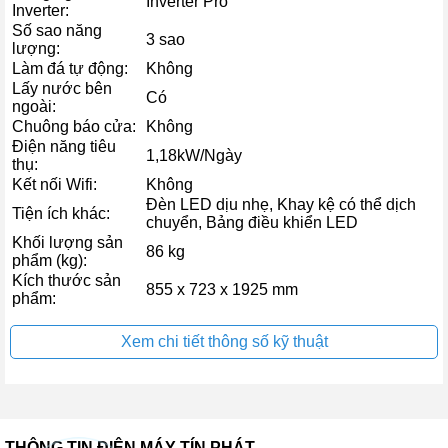
Inverter Pro
Inverter:
Số sao năng
3 sao
lượng:
Làm đá tự động:
Không
Lấy nước bên
Có
ngoài:
Lạnh nhanh & Cấp đông sâu – Giữ trọn dinh
Chuông báo cửa:
Không
dưỡng
Điện năng tiêu
1,18kW/Ngày
thụ:
Super Cool: Hệ thống làm lạnh nhanh có thể hạ nhiệt độ ngăn
Kết nối Wifi:
Không
mát xuống 2°C trong 6 giờ, giúp thực phẩm mới cho vào tủ
Đèn LED dịu nhẹ, Khay kệ có thể dịch
được làm mát ngay lập tức.
Tiện ích khác:
chuyển, Bảng điều khiển LED
Super Freeze: Khi cần bảo quản thực phẩm tươi sống, tính
Khối lượng sản
năng này hạ nhiệt độ ngăn đông xuống -24°C, giúp thực
86 kg
phẩm (kg):
phẩm đông nhanh, giữ trọn vitamin và chất dinh dưỡng.
Kích thước sản
855 x 723 x 1925 mm
phẩm:
Xem chi tiết thông số kỹ thuật
THÔNG TIN ĐIỆN MÁY TÍN PHÁT