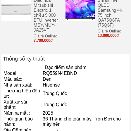
Điều hòa
Smart Tivi
Pro, giúp máy nén hoạt động linh hoạt, điều chỉnh tốc độ theo nhu
Mitsubishi
QLED
cầu làm lạnh. Nhờ đó, tủ vận hành êm ái, ổn định và tiết kiệm điện
Electric 1
Samsung 4K
chiều 9.000
75 inch
năng hiệu quả. Bạn sẽ yên tâm sử dụng trong thời gian dài mà
BTU inverter
QA75Q6FA
không lo tốn kém chi phí điện hàng tháng. Đây là bước tiến quan
MSY/MUY-
(75Q6F)
trọng giúp tủ lạnh biến tần không chỉ tiết kiệm năng lượng mà còn
JA25VF
Giá rẻ Online:
13.000.000đ
đảm bảo hiệu suất làm lạnh tối ưu.
Giá rẻ Online:
7.700.000đ
Thông số kỹ thuật
Đặc điểm sản phẩm
Model:
RQ559N4EBND
Màu sắc:
Đen
Nhà sản xuất:
Hisense
Thương hiệu đến
Trung Quốc
từ:
Xuất xứ sản
Trung Quốc
phẩm:
Năm ra mắt :
2025
Thời gian bảo
36 Tháng cho toàn máy, Trọn Đời cho
hành:
máy nén
Địa điểm bảo