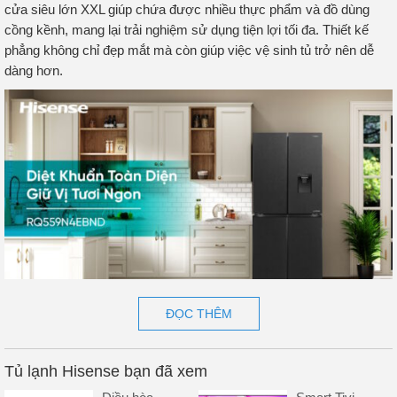
cửa siêu lớn XXL giúp chứa được nhiều thực phẩm và đồ dùng
cồng kềnh, mang lại trải nghiệm sử dụng tiện lợi tối đa. Thiết kế
phẳng không chỉ đẹp mắt mà còn giúp việc vệ sinh tủ trở nên dễ
dàng hơn.
ĐỌC THÊM
Công nghệ Inverter Pro – Tiết kiệm điện và vận
hành êm ái
Tủ lạnh Hisense bạn đã xem
Tủ lạnh Hisense RQ559N4EBND được trang bị công nghệ Inverter