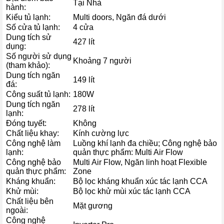
Tại Nhà
hành:
Kiểu tủ lạnh:
Multi doors, Ngăn đá dưới
Số cửa tủ lạnh:
4 cửa
Dung tích sử
427 lít
dụng:
Số người sử dụng
Làm lạnh đa chiều 360° – Giữ thực phẩm đồng
Khoảng 7 người
(tham khảo):
đều và tươi ngon
Dung tích ngăn
149 lít
đá:
Công nghệ làm lạnh đa chiều 360° đảm bảo hơi lạnh được phân
Công suất tủ lạnh:
180W
phối đều trong toàn bộ không gian tủ. Nhờ đó, thực phẩm không bị
Dung tích ngăn
278 lít
thổi trực tiếp, tránh mất nước và giữ nhiệt độ ổn định. Bạn sẽ luôn
lạnh:
Đóng tuyết:
Không
nhận được thực phẩm tươi ngon, mọng nước và duy trì hương vị
Chất liệu khay:
Kính cường lực
tự nhiên lâu hơn.
Công nghệ làm
Luồng khí lạnh đa chiều; Công nghệ bảo
lạnh:
quản thực phẩm: Multi Air Flow
Công nghệ bảo
Multi Air Flow, Ngăn linh hoạt Flexible
quản thực phẩm:
Zone
Kháng khuẩn:
Bộ lọc kháng khuẩn xúc tác lạnh CCA
Khử mùi:
Bộ lọc khử mùi xúc tác lạnh CCA
Chất liệu bên
Mặt gương
ngoài:
Công nghệ