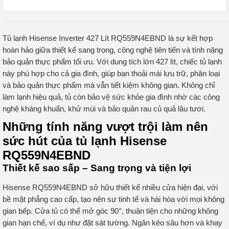
Tủ lạnh Hisense Inverter 427 Lít RQ559N4EBND là sự kết hợp
hoàn hảo giữa thiết kế sang trọng, công nghệ tiên tiến và tính năng
bảo quản thực phẩm tối ưu. Với dung tích lớn 427 lít, chiếc tủ lạnh
này phù hợp cho cả gia đình, giúp bạn thoải mái lưu trữ, phân loại
và bảo quản thực phẩm mà vẫn tiết kiệm không gian. Không chỉ
làm lạnh hiệu quả, tủ còn bảo vệ sức khỏe gia đình nhờ các công
nghệ kháng khuẩn, khử mùi và bảo quản rau củ quả lâu tươi.
Những tính năng vượt trội làm nên
sức hút của tủ lạnh Hisense
RQ559N4EBND
Thiết kế sao sấp – Sang trọng và tiện lợi
Hisense RQ559N4EBND sở hữu thiết kế nhiều cửa hiện đại, với
bề mặt phẳng cao cấp, tạo nên sự tinh tế và hài hòa với mọi không
gian bếp. Cửa tủ có thể mở góc 90°, thuận tiện cho những không
gian hạn chế, ví dụ như đặt sát tường. Ngăn kéo sâu hơn và khay