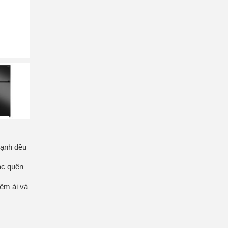
lạnh đều
ặc quên
 êm ái và
m