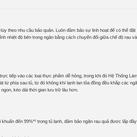
rữ tùy theo nhu cầu bảo quản. Luôn đảm bảo sự linh hoạt để có thể đặt
ỉnh nhiệt độ bên trong ngăn bằng cách chuyển đổi giữa chế độ rau và
 trực tiếp vào các loại thực phẩm dễ hỏng, trong khi đó Hệ Thống Là
 từ phía sau tủ, từ đó không khí lạnh lan tỏa đồng đều khắp các ng
gon, kéo dài thời gian lưu trữ lâu hơn.
 vi khuẩn đến 99%*² trong tủ lạnh, đảm bảo ngăn rau quả được lấp đầy