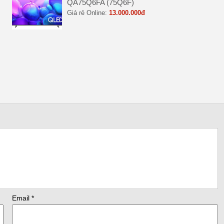
QA75Q6FA (75Q6F)
Giá rẻ Online:
13.000.000đ
Email
*