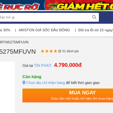
iá 30%
ARISTON GIÁ SỐC ĐẦU ĐÔNG
Đổi trả lỗi tới 15 ngày
lít HRTN5275MFUVN
RTN5275MFUVN
51 đánh giá
4.790.000đ
Giá tại
TÍN PHÁT:
Còn hàng
Chọn địa chỉ nhận hàng
để biết thời gian giao
MUA NGAY
Giao tận nới hoặc tới siêu thị mua hàn