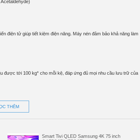
 Acetaldehyde)
hiển điện tử giúp tiết kiệm điện năng. Máy nén đảm bảo khả năng làm
ịu được tới 100 kg* cho mỗi kệ, đáp ứng đủ mọi nhu cầu lưu trữ của
ỌC THÊM
Smart Tivi QLED Samsung 4K 75 inch