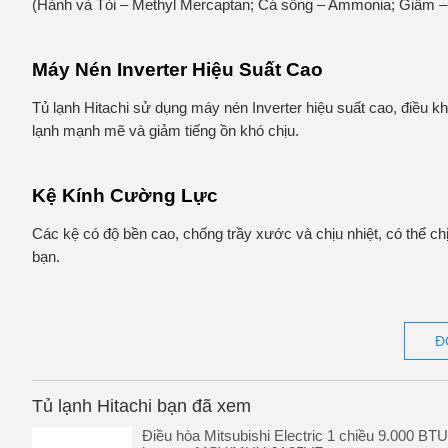
(Hành và Tỏi – Methyl Mercaptan; Cá sống – Ammonia; Giấm –
Máy Nén Inverter Hiệu Suất Cao
Tủ lạnh Hitachi sử dụng máy nén Inverter hiệu suất cao, điều k
lạnh mạnh mẽ và giảm tiếng ồn khó chịu.
Kệ Kính Cường Lực
Các kệ có độ bền cao, chống trầy xước và chịu nhiệt, có thể ch
bạn.
Đ
Tủ lạnh Hitachi bạn đã xem
Điều hòa Mitsubishi Electric 1 chiều 9.000 BTU