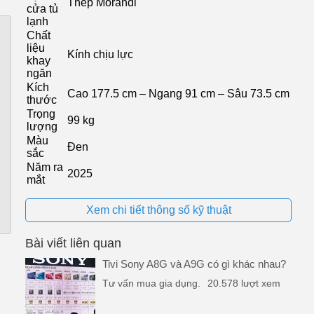
Thép Morandi
cửa tủ
lạnh
Chất
liệu
Kính chịu lực
khay
ngăn
á
Kích
Cao 177.5 cm – Ngang 91 cm – Sâu 73.5 cm
thước
Trọng
99 kg
âm
lượng
Màu
Đen
sắc
Năm ra
2025
mắt
m,
Xem chi tiết thông số kỹ thuật
Bài viết liên quan
Tivi Sony A8G và A9G có gì khác nhau?
Tư vấn mua gia dụng.
20.578 lượt xem