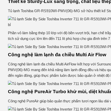
Thiết kế Sturdy-Lux sang trọng, chất liệu thé
Tủ lạnh Toshiba GR-RS910WI-PMV(06)-MG sở hữu thiết kế Stur
Phần vỏ làm bằng thép 10 lớp với độ bền vượt trội, hạn chế tr
tích sử dụng cực lớn lên đến 711 lít phù hợp cho gia đình trên 7
Công nghệ làm lạnh đa chiều Multi Air Flow
Công nghệ làm lạnh đa chiều Multi AirFlow kết hợp với Surround
PMV(06)-MG mang đến khả năng làm lạnh đồng đều và hiệu quả.
đến ngăn đông, giúp thực phẩm luôn được bảo quản ở nhiệt độ 
Công nghệ PureAir Turbo khử mùi, diệt khu
Công nghệ PureAir giúp bảo quản thực phẩm tươi ngon lâu dài v