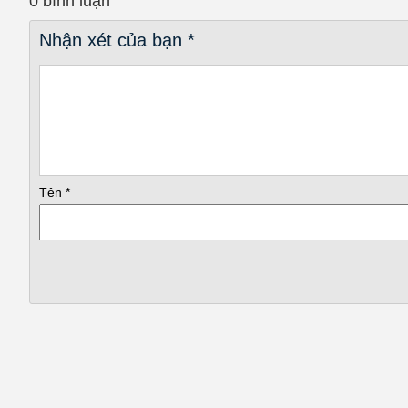
0 bình luận
này cũng cung cấp tính năng chẩn đoán sự cố và điều khiển bằng 
Nhận xét của bạn
*
Các tiện ích khác
–
Làm đông cực nhanh Super Freeze:
giảm nhiệt độ ngăn đôn
hay các món ăn đông lạnh khác.
–
Chuông báo quên đóng cửa:
khi cửa tủ lạnh Toshiba GR-R
thanh cảnh báo, nhắc nhở bạn đóng lại cửa kịp thời, tránh lãng 
Tên
*
–
Chế độ kỳ nghỉ:
tích hợp chế độ tiết kiệm năng lượng, giúp hi
–
Làm lạnh nhanh Super Cool:
trang bị chế độ làm lạnh nhanh
đặc biệt là các món ăn tươi sống.