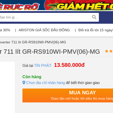
iá 30%
ARISTON GIÁ SỐC ĐẦU ĐÔNG
Đổi trả lỗi tới 15 ngày
 Inverter 711 lít GR-RS910WI-PMV(06)-MG
ter 711 lít GR-RS910WI-PMV(06)-MG
13.580.000đ
Giá tại
TÍN PHÁT:
Còn hàng
Chọn địa chỉ nhận hàng
để biết thời gian giao
MUA NGAY
Giao tận nới hoặc tới siêu thị mua hàn