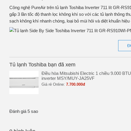
Công nghệ PureAir trên tủ lạnh Toshiba Inverter 711 lít GR-R
gấp 3 lần tốc độ thanh lọc không khí so với các tủ lạnh thông t
sạch không khí nhanh chóng, loại bỏ mùi hôi và diệt khuẩn hiệu
Ngăn chứa Flexible zone linh hoạt
Đ
Ngăn chứa linh hoạt Flexible Zone của tủ lạnh Toshiba GR-R
nhờ vào 3 chế độ nhiệt độ tùy chỉnh. Bạn có thể điều chỉnh nhi
Tủ lạnh Toshiba bạn đã xem
các thực phẩm đông lạnh hoặc đồ ăn chế biến sẵn.
Công nghệ Origin Inverter tiết kiệm điện hiệu
Điều hòa Mitsubishi Electric 1 chiều 9.000 BTU
inverter MSY/MUY-JA25VF
Giá rẻ Online:
7.700.000đ
Công nghệ Origin Inverter giúp tiết kiệm điện năng và vận hành
linh hoạt, giúp làm lạnh nhanh chóng ở mức cao và tiết kiệm 
lâu dài mà còn giảm thiểu tiếng ồn, bảo vệ môi trường.
Đánh giá 5 sao
Điều khiển tiện lợi từ xa qua ứng dụng TSmar
Bạn có thể dễ dàng điều chỉnh nhiệt độ, nhận thông báo khi quên