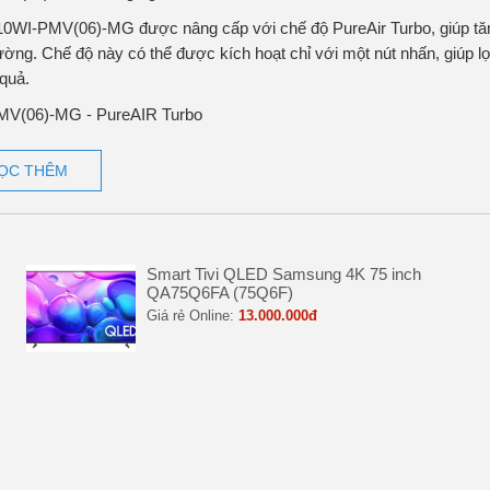
S910WI-PMV(06)-MG được nâng cấp với chế độ PureAir Turbo, giúp tă
hường. Chế độ này có thể được kích hoạt chỉ với một nút nhấn, giúp l
 quả.
ỌC THÊM
S910WI-PMV(06)-MG mang đến khả năng lưu trữ đa dạng thực phẩm
ệt độ để phù hợp với từng loại thực phẩm, từ các món ăn tươi sống đ
 quả
Smart Tivi QLED Samsung 4K 75 inch
QA75Q6FA (75Q6F)
Giá rẻ Online:
13.000.000đ
 êm ái. Hệ thống Inverter tự động điều chỉnh tốc độ làm mát qua 4 mứ
năng lượng ở mức thấp. Điều này không chỉ giữ cho thực phẩm tươi n
tLife
 đóng cửa và theo dõi tình trạng tủ lạnh mọi lúc, mọi nơi. Ứng dụng