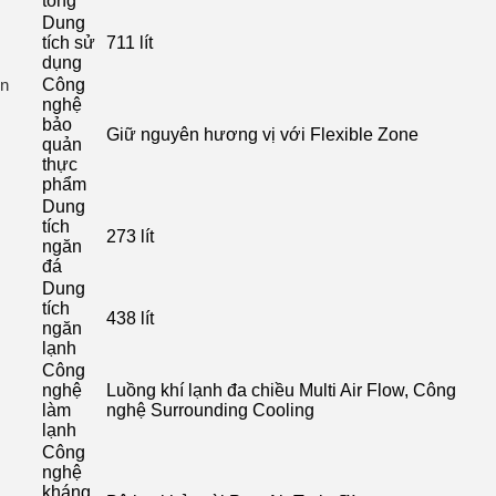
tổng
Dung
tích sử
711 lít
dụng
Công
nghệ
bảo
Giữ nguyên hương vị với Flexible Zone
quản
thực
phẩm
Dung
tích
273 lít
ngăn
đá
Dung
tích
438 lít
ngăn
lạnh
Công
nghệ
Luồng khí lạnh đa chiều Multi Air Flow, Công
làm
nghệ Surrounding Cooling
lạnh
Công
nghệ
kháng