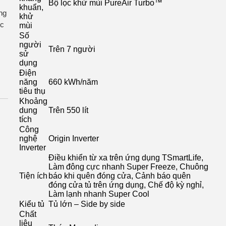
Bộ lọc khử mùi PureAir Turbo™
khuẩn,
ng
khử
ọc
mùi
Số
người
Trên 7 người
sử
dụng
Điện
năng
660 kWh/năm
tiêu thụ
ến
Khoảng
dung
Trên 550 lít
tích
Công
nghệ
Origin Inverter
c
Inverter
Điều khiển từ xa trên ứng dụng TSmartLife,
gon
Làm đông cực nhanh Super Freeze, Chuông
Tiện ích
báo khi quên đóng cửa, Cảnh báo quên
đóng cửa tủ trên ứng dụng, Chế độ kỳ nghỉ,
Làm lạnh nhanh Super Cool
Kiểu tủ
Tủ lớn – Side by side
Chất
liệu