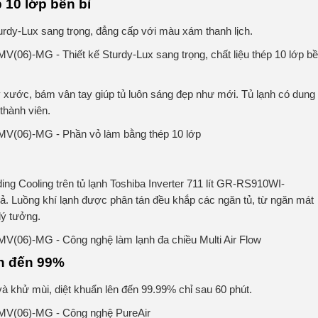
p 10 lớp bền bỉ
dy-Lux sang trọng, đẳng cấp với màu xám thanh lịch.
ầy xước, bám vân tay giúp tủ luôn sáng đẹp như mới. Tủ lạnh có dung
 thành viên.
ing Cooling trên tủ lạnh Toshiba Inverter 711 lít GR-RS910WI-
 Luồng khí lạnh được phân tán đều khắp các ngăn tủ, từ ngăn mát
lý tưởng.
ẩn đến 99%
à khử mùi, diệt khuẩn lên đến 99.99% chỉ sau 60 phút.