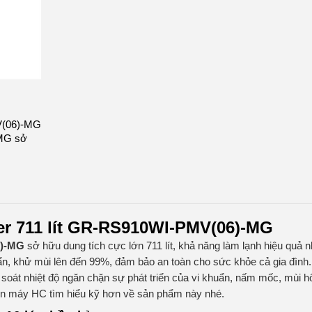
MV(06)-MG
-MG sở
ter 711 lít GR-RS910WI-PMV(06)-MG
6)-MG
sở hữu dung tích cực lớn 711 lít, khả năng làm lạnh hiệu quả 
uẩn, khử mùi lên đến 99%, đảm bảo an toàn cho sức khỏe cả gia đình.
soát nhiệt độ ngăn chặn sự phát triển của vi khuẩn, nấm mốc, mùi h
Điện máy HC tìm hiểu kỹ hơn về sản phẩm này nhé.