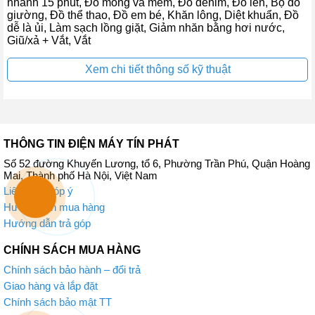
nhanh 15 phút, Đồ mỏng và mềm, Đồ denim, Đồ len, Bộ đồ
giường, Đồ thể thao, Đồ em bé, Khăn lông, Diệt khuẩn, Đồ
dễ là ủi, Làm sạch lồng giặt, Giảm nhăn bằng hơi nước,
Giũ/xả + Vắt, Vắt
Xem chi tiết thông số kỹ thuật
THÔNG TIN ĐIỆN MÁY TÍN PHÁT
Số 52 đường Khuyến Lương, tổ 6, Phường Trần Phú, Quận Hoàng
Mai, Thành phố Hà Nội, Việt Nam
Liên hệ – góp ý
Hướng dẫn mua hàng
Hướng dẫn trả góp
CHÍNH SÁCH MUA HÀNG
Chính sách bảo hành – đổi trả
Giao hàng và lắp đặt
Chính sách bảo mật TT