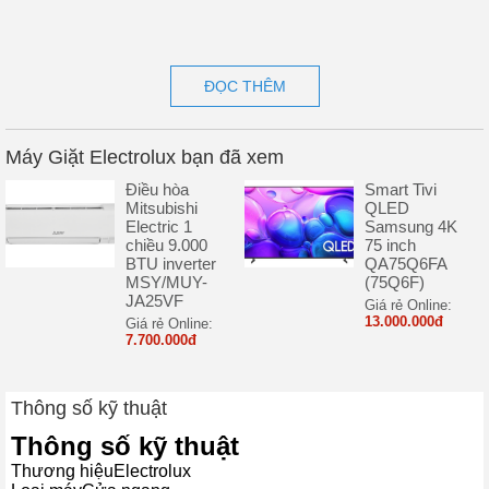
ĐỌC THÊM
Máy Giặt Electrolux bạn đã xem
Điều hòa
Smart Tivi
Mitsubishi
QLED
Electric 1
Samsung 4K
chiều 9.000
75 inch
BTU inverter
QA75Q6FA
MSY/MUY-
(75Q6F)
JA25VF
Giá rẻ Online:
13.000.000đ
Giá rẻ Online:
7.700.000đ
Thông số kỹ thuật
Thông số kỹ thuật
Thương hiệu
Electrolux