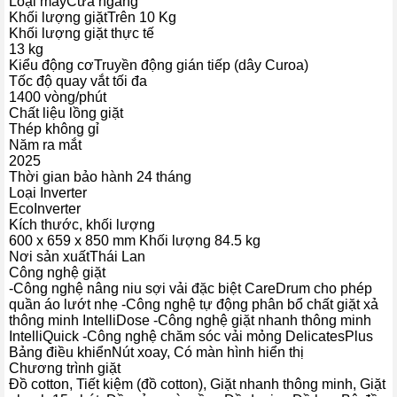
Loại máy
Cửa ngang
Khối lượng giặt
Trên 10 Kg
Khối lượng giặt thực tế
13 kg
Kiểu động cơ
Truyền động gián tiếp (dây Curoa)
Tốc độ quay vắt tối đa
1400 vòng/phút
Chất liệu lồng giặt
Thép không gỉ
Năm ra mắt
2025
Thời gian bảo hành
24 tháng
Loại Inverter
EcoInverter
Kích thước, khối lượng
600 x 659 x 850 mm Khối lượng 84.5 kg
Nơi sản xuất
Thái Lan
Công nghệ giặt
-Công nghệ nâng niu sợi vải đặc biệt CareDrum cho phép
quần áo lướt nhẹ -Công nghệ tự động phân bổ chất giặt xả
thông minh IntelliDose -Công nghệ giặt nhanh thông minh
IntelliQuick -Công nghệ chăm sóc vải mỏng DelicatesPlus
Bảng điều khiển
Nút xoay, Có màn hình hiển thị
Chương trình giặt
Đồ cotton, Tiết kiệm (đồ cotton), Giặt nhanh thông minh, Giặt